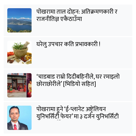
पोखरामा ताल दोहन: अतिक्रमणकारी र
राजनीतिज्ञ एकैठाउँमा
घरेलु उपचार कति प्रभावकारी !
‘चाडबाड राम्राे दिदीबहिनीले, घर रमाइलो
छोराछाेरीले’ [भिडियो सहित]
पोखरामा हुने ‘ई-प्लानेट अष्ट्रेलियन
युनिभर्सिटी फेयर’ मा ३ दर्जन युनिभर्सिटी
सहभागी हुँदैछन् : शर्मा