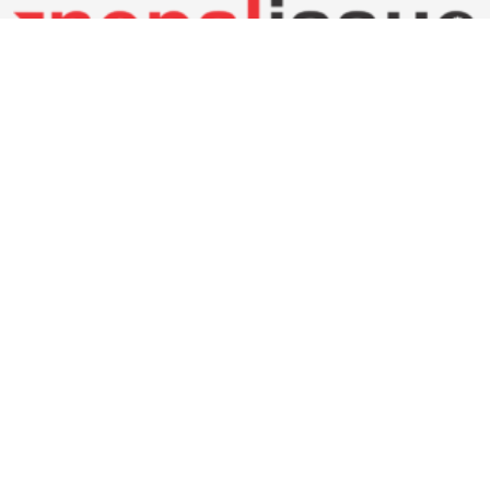
नेपाल इस्यू मिडिया प्रा.लि.
ईमेल:
nepalissuemedia@gmail.com
(Official)
nepalissuenews@gmail.com
(News)
सम्पर्कः +९७७ ६१५७६२९१
भाइबर/ह्वाट्सएप्ः +९७७ ९८०५१६१४४२
३७८०/०७९/८० [सूचना तथा प्रसारण विभाग]
३७६६/०७९/८० [प्रेस काउन्सिल नेपाल]
३०४१०८/०७९/८० [कम्पनी रजिष्ट्रार]
हाम्रो टीम
फाउण्डर
चिफ इडिटर