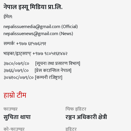
नेपाल इस्यू मिडिया प्रा.लि.
ईमेल:
nepalissuemedia@gmail.com
(Official)
nepalissuenews@gmail.com
(News)
सम्पर्कः +९७७ ६१५७६२९१
भाइबर/ह्वाट्सएप्ः +९७७ ९८०५१६१४४२
३७८०/०७९/८० [सूचना तथा प्रसारण विभाग]
३७६६/०७९/८० [प्रेस काउन्सिल नेपाल]
३०४१०८/०७९/८० [कम्पनी रजिष्ट्रार]
हाम्रो टीम
फाउण्डर
चिफ इडिटर
सुचिता थापा
रञ्जन अधिकारी क्षेत्री
को-फाउण्डर
इडिटर