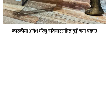
कास्कीमा अवैध घरेलु हतियारसहित दुई जना पक्राउ
नेपाल इस्यू मिडिया प्रा.लि.
ईमेल:
nepalissuemedia@gmail.com
(Official)