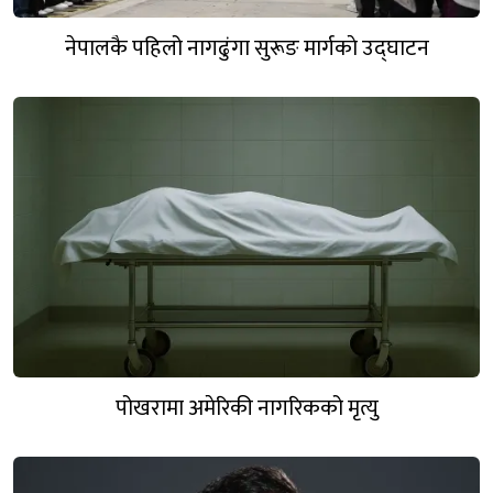
नेपालकै पहिलो नागढुंगा सुरूङ मार्गकाे उद्घाटन
पोखरामा अमेरिकी नागरिकको मृत्यु