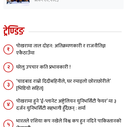
श्रावण १०, २०८३
ट्रेण्डिङ
पोखरामा ताल दोहन: अतिक्रमणकारी र राजनीतिज्ञ
१
एकैठाउँमा
२
घरेलु उपचार कति प्रभावकारी !
‘चाडबाड राम्राे दिदीबहिनीले, घर रमाइलो छोराछाेरीले’
३
[भिडियो सहित]
पोखरामा हुने ‘ई-प्लानेट अष्ट्रेलियन युनिभर्सिटी फेयर’ मा ३
४
दर्जन युनिभर्सिटी सहभागी हुँदैछन् : शर्मा
भारतले एशिया कप नखेले विश्व कप हुन नदिने पाकिस्तानको
५