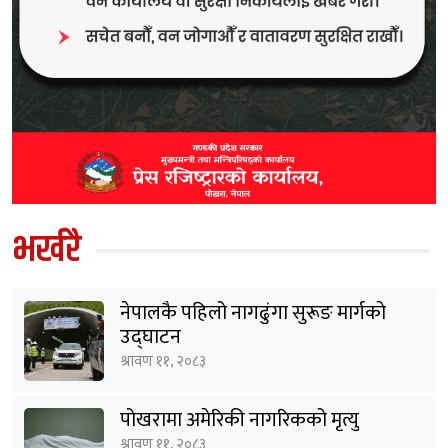
भर्खरै
नेपालकै पहिलो नागढुंगा सुरूङ मार्गकाे
उद्घाटन
श्रावण ११, २०८३
पोखरामा अमेरिकी नागरिकको मृत्यु
श्रावण ११, २०८३