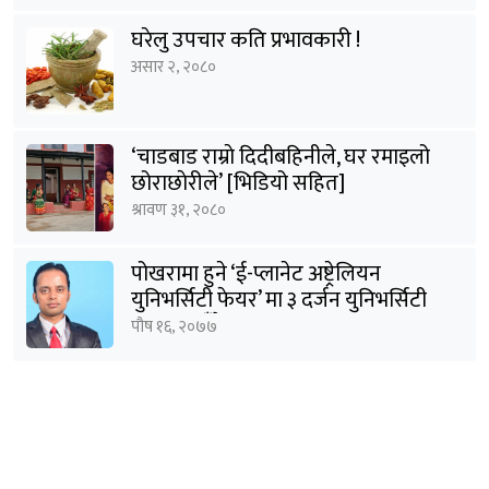
घरेलु उपचार कति प्रभावकारी !
असार २, २०८०
‘चाडबाड राम्राे दिदीबहिनीले, घर रमाइलो
छोराछाेरीले’ [भिडियो सहित]
श्रावण ३१, २०८०
पोखरामा हुने ‘ई-प्लानेट अष्ट्रेलियन
युनिभर्सिटी फेयर’ मा ३ दर्जन युनिभर्सिटी
सहभागी हुँदैछन् : शर्मा
पौष १६, २०७७