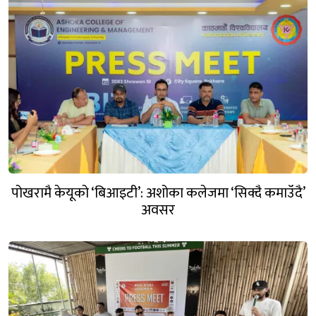
पोखरामै केयूको ‘बिआइटी’: अशोका कलेजमा ‘सिक्दै कमाउँदै’
अवसर