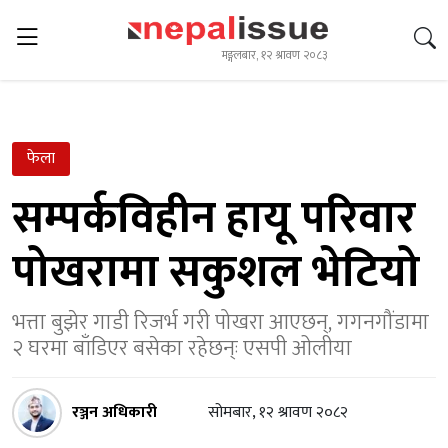
मङ्गलबार, १२ श्रावण २०८३
फेला
सम्पर्कविहीन हायू परिवार
पोखरामा सकुशल भेटियो
भत्ता बुझेर गाडी रिजर्भ गरी पोखरा आएछन्, गगनगौंडामा
२ घरमा बाँडिएर बसेका रहेछन्ः एसपी ओलीया
रञ्जन अधिकारी
सोमबार, १२ श्रावण २०८२