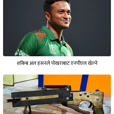
शकिब अल हसनले पोखराबाट एनपीएल खेल्ने