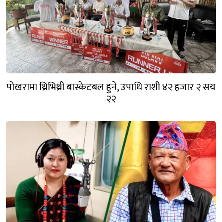
पोखरामा थ्रिभिथ्री बास्केटबल हुने, उपाधि राशी ४२ हजार २ सय
२२