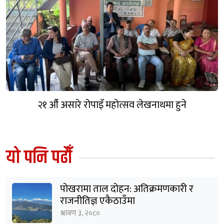
२१ औँ असारे रोपाइँ महोत्सव लेखनाथमा हुने
यो पनि पढौँ
पोखरामा ताल दोहन: अतिक्रमणकारी र
राजनीतिज्ञ एकैठाउँमा
श्रावण ३, २०८०