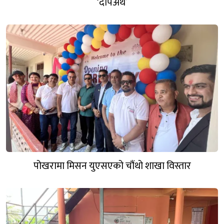
‘दीपअर्थ’
पोखरामा मिसन युएसएको चौंथो शाखा विस्तार