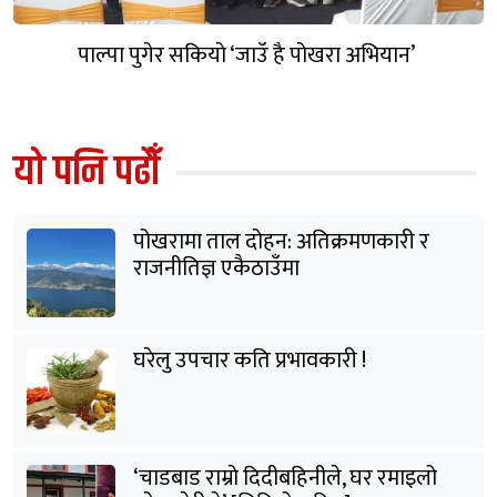
पाल्पा पुगेर सकियाे ‘जाउँ है पोखरा अभियान’
यो पनि पढौँ
पोखरामा ताल दोहन: अतिक्रमणकारी र
राजनीतिज्ञ एकैठाउँमा
घरेलु उपचार कति प्रभावकारी !
‘चाडबाड राम्राे दिदीबहिनीले, घर रमाइलो