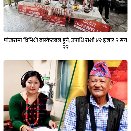
पोखरामा थ्रिभिथ्री बास्केटबल हुने, उपाधि राशी ४२ हजार २ सय
२२