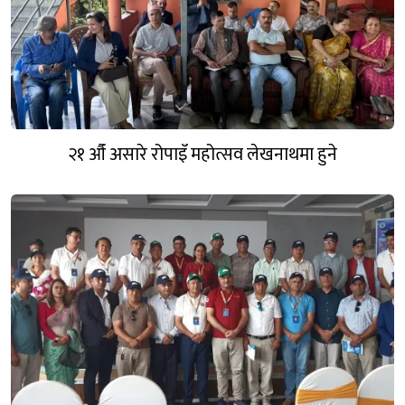
२१ औँ असारे रोपाइँ महोत्सव लेखनाथमा हुने