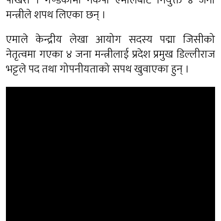
पोखरा । गण्डकीमा नेकपा एमालेबाट नियुक्त ४ जना
मन्त्रीले शपथ लिएका छन् ।
एमाले केन्द्रीय लेखा आयोग सदस्य पद्मा जिसीको
नेतृत्वमा गएका ४ जना मन्त्रीलाई प्रदेश प्रमुख डिल्लीराज
भट्टले पद तथा गोपनीयताको सपथ खुवाएका हुन् ।