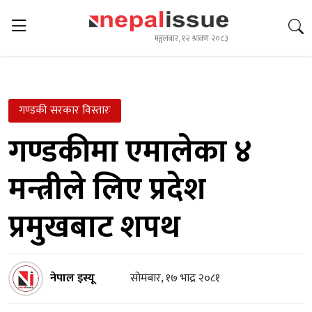
मङ्गलबार, १२ श्रावण २०८३
गण्डकी सरकार विस्तारः
गण्डकीमा एमालेका ४
मन्त्रीले लिए प्रदेश
प्रमुखबाट शपथ
नेपाल इस्यू
सोमबार, १७ भाद्र २०८१