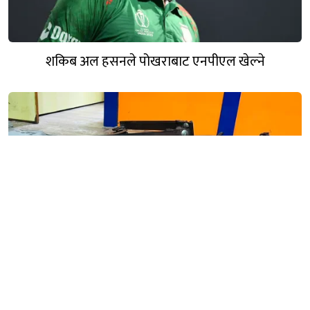
शकिब अल हसनले पोखराबाट एनपीएल खेल्ने
कास्कीमा अवैध घरेलु हतियारसहित दुई जना पक्राउ