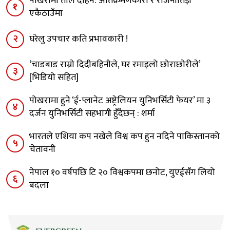
पोखरामा ताल दोहन: अतिक्रमणकारी र राजनीतिज्ञ
१
एकैठाउँमा
२
घरेलु उपचार कति प्रभावकारी !
‘चाडबाड राम्राे दिदीबहिनीले, घर रमाइलो छोराछाेरीले’
३
[भिडियो सहित]
पोखरामा हुने ‘ई-प्लानेट अष्ट्रेलियन युनिभर्सिटी फेयर’ मा ३
४
दर्जन युनिभर्सिटी सहभागी हुँदैछन् : शर्मा
भारतले एशिया कप नखेले विश्व कप हुन नदिने पाकिस्तानको
५
चेतावनी
नेपाल १० वर्षपछि टि २० विश्वकपमा छनोट, युएईसँग लियो
६
बदला