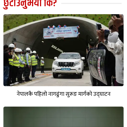
छुटाउनुभयो कि?
नेपालकै पहिलो नागढुंगा सुरूङ मार्गकाे उद्घाटन