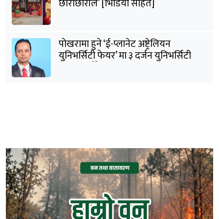
छोराछाेरीले’ [भिडियो सहित]
पोखरामा हुने ‘ई-प्लानेट अष्ट्रेलियन
युनिभर्सिटी फेयर’ मा ३ दर्जन युनिभर्सिटी
सहभागी हुँदैछन् : शर्मा