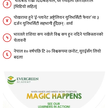
‘चाडबाड राम्राे दिदीबहिनीले, घर रमाइलो छोराछाेरीले’
३
[भिडियो सहित]
पोखरामा हुने ‘ई-प्लानेट अष्ट्रेलियन युनिभर्सिटी फेयर’ मा ३
४
दर्जन युनिभर्सिटी सहभागी हुँदैछन् : शर्मा
भारतले एशिया कप नखेले विश्व कप हुन नदिने पाकिस्तानको
५
चेतावनी
नेपाल १० वर्षपछि टि २० विश्वकपमा छनोट, युएईसँग लियो
६
बदला