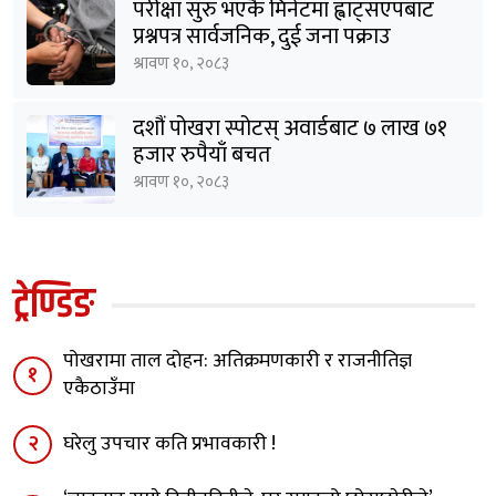
परीक्षा सुरु भएकै मिनेटमा ह्वाट्सएपबाट
प्रश्नपत्र सार्वजनिक, दुई जना पक्राउ
श्रावण १०, २०८३
दशौं पोखरा स्पोटस् अवार्डबाट ७ लाख ७१
हजार रुपैयाँ बचत
श्रावण १०, २०८३
ट्रेण्डिङ
पोखरामा ताल दोहन: अतिक्रमणकारी र राजनीतिज्ञ
१
एकैठाउँमा
२
घरेलु उपचार कति प्रभावकारी !