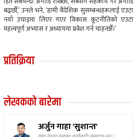
हित सबैभन्दा अगाडि रार्ख्छौँ, सबैसँग सहकार्य गेर अगाडि
बढ्छौँ,’ उनले भने, ‘हामी वैदेशिक सुसम्बन्धहरूलाई एउटा
नयाँ उचाइमा लिएर गएर विकास कूटनीतिको एउटा
महत्त्वपूर्ण अभ्यास र अध्यायमा प्रवेश गर्न चाहन्छौँ।’
प्रतिक्रिया
लेखकको बारेमा
अर्जुन गाहा 'सुशान्त'
गाहा नेपाल इस्यूका कार्यकारी सम्पादक हुन् ।