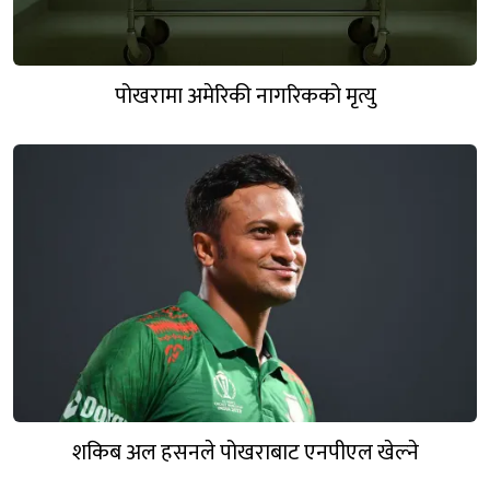
पोखरामा अमेरिकी नागरिकको मृत्यु
शकिब अल हसनले पोखराबाट एनपीएल खेल्ने