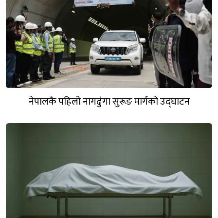
नेपालकै पहिलो नागढुंगा सुरूङ मार्गकाे उद्घाटन