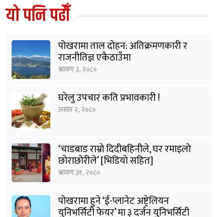
यो पनि पढौँ
पोखरामा ताल दोहन: अतिक्रमणकारी र
राजनीतिज्ञ एकैठाउँमा
श्रावण ३, २०८०
घरेलु उपचार कति प्रभावकारी !
असार २, २०८०
‘चाडबाड राम्राे दिदीबहिनीले, घर रमाइलो
छोराछाेरीले’ [भिडियो सहित]
श्रावण ३१, २०८०
पोखरामा हुने ‘ई-प्लानेट अष्ट्रेलियन
युनिभर्सिटी फेयर’ मा ३ दर्जन युनिभर्सिटी