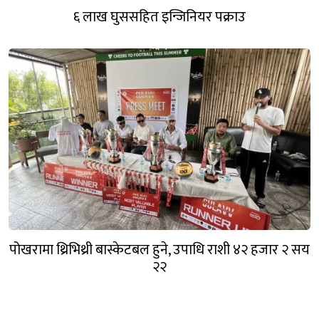
६ लाख घुससहित इन्जिनियर पक्राउ
पोखरामा थ्रिभिथ्री बास्केटबल हुने, उपाधि राशी ४२ हजार २ सय
२२