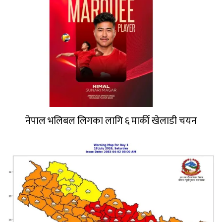
नेपाल भलिबल लिगका लागि ६ मार्की खेलाडी चयन