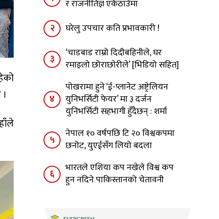
र राजनीतिज्ञ एकैठाउँमा
२
घरेलु उपचार कति प्रभावकारी !
‘चाडबाड राम्राे दिदीबहिनीले, घर
३
रमाइलो छोराछाेरीले’ [भिडियो सहित]
रहेको
पोखरामा हुने ‘ई-प्लानेट अष्ट्रेलियन
 ।
४
युनिभर्सिटी फेयर’ मा ३ दर्जन
युनिभर्सिटी सहभागी हुँदैछन् : शर्मा
ाँले
नेपाल १० वर्षपछि टि २० विश्वकपमा
५
छनोट, युएईसँग लियो बदला
भारतले एशिया कप नखेले विश्व कप
६
हुन नदिने पाकिस्तानको चेतावनी