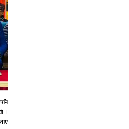
 पनि
खे ।
बताए