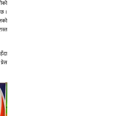
लीको
 छ ।
ालको
ास्त
रहँदा
्रेस