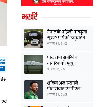
भर्खरै
नेपालकै पहिलो नागढुंगा
सुरूङ मार्गकाे उद्घाटन
श्रावण ११, २०८३
पोखरामा अमेरिकी
नागरिकको मृत्यु
श्रावण ११, २०८३
्रेस
शकिब अल हसनले
पोखराबाट एनपीएल
खेल्ने
श्रावण ११, २०८३
 एवं