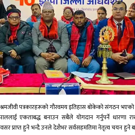
ेपाल श्रमजीवी पत्रकारहरूको गौरवमय इतिहास बोकेको संगठन भएको
नेपाललाई एकताबद्ध बनाउन सबैले योगदान गर्नुपर्ने धारणा रा
 प्राप्त हुने भन्दै उनले देशैभर सर्वसहमतिमा नेतृत्व चयन हुने 