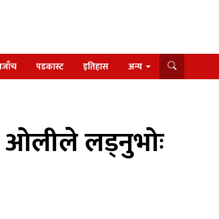
यजाँच
पडकास्ट
इतिहास
अन्य
 ओलीले लड्नुभोः