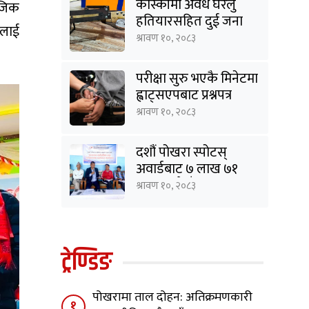
कास्कीमा अवैध घरेलु
ाजिक
हतियारसहित दुई जना
ालाई
पक्राउ
श्रावण १०, २०८३
परीक्षा सुरु भएकै मिनेटमा
ह्वाट्सएपबाट प्रश्नपत्र
सार्वजनिक, दुई जना
श्रावण १०, २०८३
पक्राउ
दशौं पोखरा स्पोटस्
अवार्डबाट ७ लाख ७१
हजार रुपैयाँ बचत
श्रावण १०, २०८३
ट्रेण्डिङ
पोखरामा ताल दोहन: अतिक्रमणकारी
१