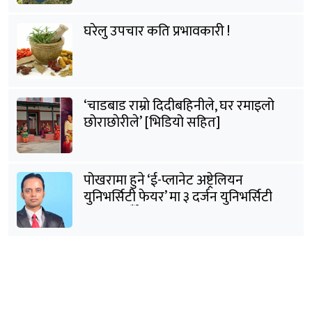
घरेलु उपचार कति प्रभावकारी !
‘चाडबाड राम्राे दिदीबहिनीले, घर रमाइलो
छोराछाेरीले’ [भिडियो सहित]
पोखरामा हुने ‘ई-प्लानेट अष्ट्रेलियन
युनिभर्सिटी फेयर’ मा ३ दर्जन युनिभर्सिटी
सहभागी हुँदैछन् : शर्मा