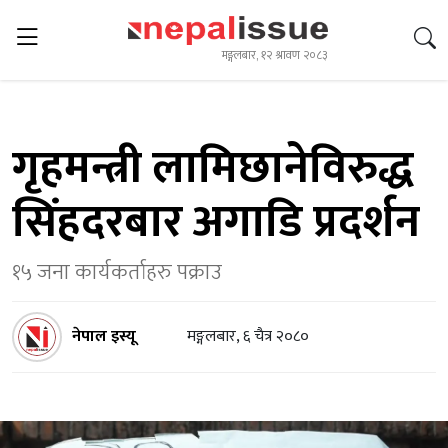
मङ्गलबार, १२ श्रावण २०८३
गृहमन्त्री लामिछानेविरुद्ध
सिंहदरबार अगाडि प्रदर्शन
१५ जना कार्यकर्ताहरु पक्राउ
नेपाल इस्यू
मङ्गलबार, ६ चैत्र २०८०