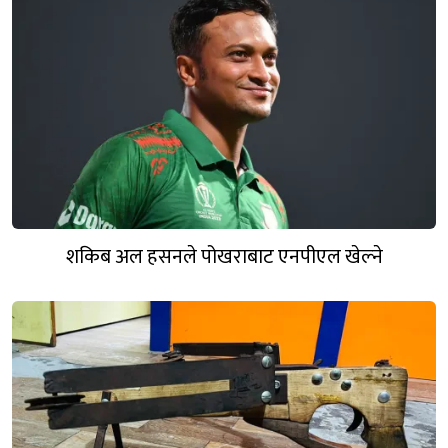
शकिब अल हसनले पोखराबाट एनपीएल खेल्ने