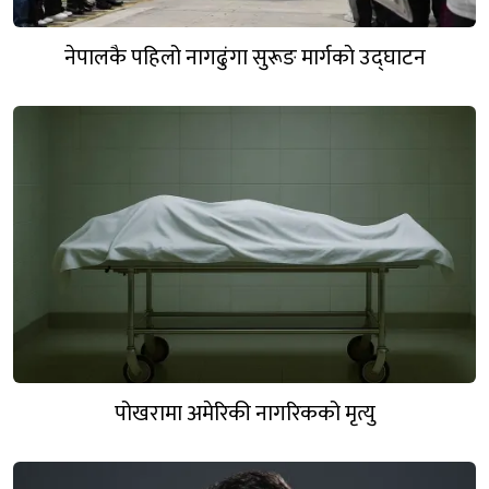
नेपालकै पहिलो नागढुंगा सुरूङ मार्गकाे उद्घाटन
पोखरामा अमेरिकी नागरिकको मृत्यु