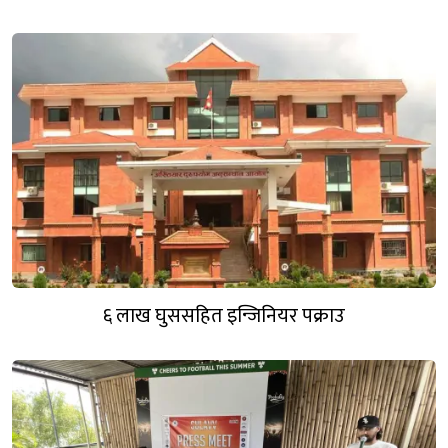
६ लाख घुससहित इन्जिनियर पक्राउ