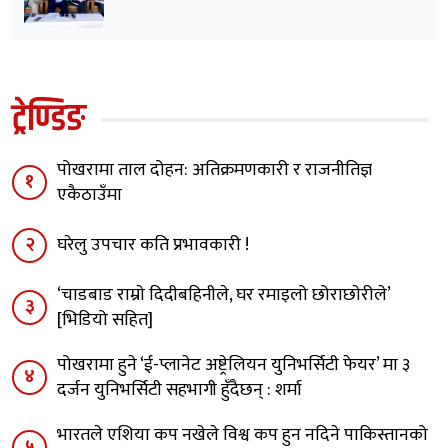
ट्रेण्डिङ
पोखरामा ताल दोहन: अतिक्रमणकारी र राजनीतिज्ञ
१
एकैठाउँमा
२
घरेलु उपचार कति प्रभावकारी !
‘चाडबाड राम्राे दिदीबहिनीले, घर रमाइलो छोराछाेरीले’
३
[भिडियो सहित]
पोखरामा हुने ‘ई-प्लानेट अष्ट्रेलियन युनिभर्सिटी फेयर’ मा ३
४
दर्जन युनिभर्सिटी सहभागी हुँदैछन् : शर्मा
भारतले एशिया कप नखेले विश्व कप हुन नदिने पाकिस्तानको
५