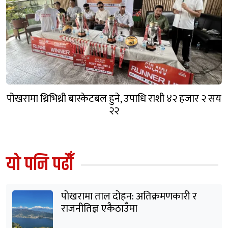
पोखरामा थ्रिभिथ्री बास्केटबल हुने, उपाधि राशी ४२ हजार २ सय
२२
यो पनि पढौँ
पोखरामा ताल दोहन: अतिक्रमणकारी र
राजनीतिज्ञ एकैठाउँमा