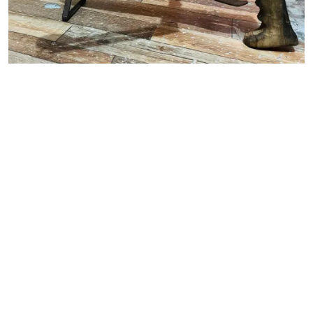
कास्कीमा अवैध घरेलु हतियारसहित दुई जना पक्राउ
नेपाल इस्यू मिडिया प्रा.लि.
ईमेल:
nepalissuemedia@gmail.com
(Official)