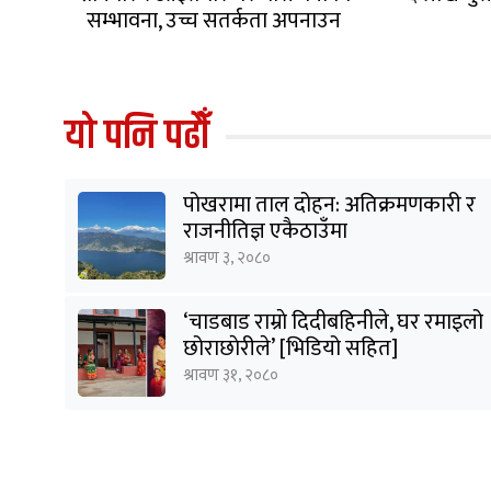
सम्भावना, उच्च सतर्कता अपनाउन
आग्रह
यो पनि पढौँ
पोखरामा ताल दोहन: अतिक्रमणकारी र
राजनीतिज्ञ एकैठाउँमा
श्रावण ३, २०८०
‘चाडबाड राम्राे दिदीबहिनीले, घर रमाइलो
छोराछाेरीले’ [भिडियो सहित]
श्रावण ३१, २०८०