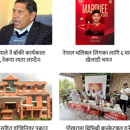
एमाले नै बाँकी कार्यकाल
नेपाल भलिबल लिगका लागि ६ मार
 नेकपा त्यता लाग्दैन:
खेलाडी चयन
नारायणकाजी
सहित इन्जिनियर पक्राउ
पोखरामा थ्रिभिथ्री बास्केटबल हुने