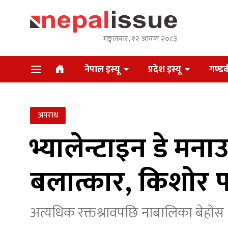
मङ्गलबार, १२ श्रावण २०८३
नेपाल इस्यू
प्रदेश इस्यू
गण्डक
अपराध
भ्यालेन्टाइन डे म
बलात्कार, किशोर प
अत्यधिक रक्तश्रावपछि नाबालिका बेहोस