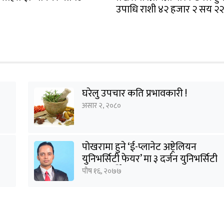
उपाधि राशी ४२ हजार २ सय २
घरेलु उपचार कति प्रभावकारी !
असार २, २०८०
पोखरामा हुने ‘ई-प्लानेट अष्ट्रेलियन
युनिभर्सिटी फेयर’ मा ३ दर्जन युनिभर्सिटी
सहभागी हुँदैछन् : शर्मा
पौष १६, २०७७