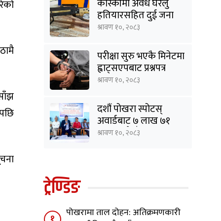
कास्कीमा अवैध घरेलु
रेको
हतियारसहित दुई जना
पक्राउ
श्रावण १०, २०८३
ठामै
परीक्षा सुरु भएकै मिनेटमा
ह्वाट्सएपबाट प्रश्नपत्र
सार्वजनिक, दुई जना
श्रावण १०, २०८३
पक्राउ
साँझ
दशौं पोखरा स्पोटस्
एपछि
अवार्डबाट ७ लाख ७१
हजार रुपैयाँ बचत
श्रावण १०, २०८३
ूचना
ट्रेण्डिङ
पोखरामा ताल दोहन: अतिक्रमणकारी
१