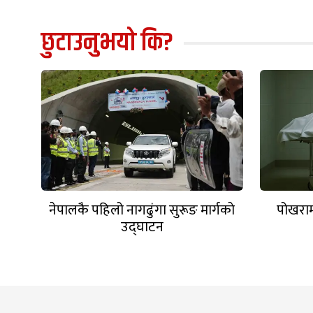
छुटाउनुभयो कि?
नेपालकै पहिलो नागढुंगा सुरूङ मार्गकाे
पोखराम
उद्घाटन