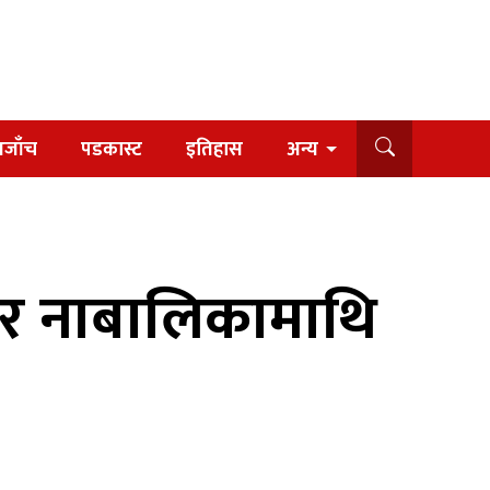
यजाँच
पडकास्ट
इतिहास
अन्य
ाएर नाबालिकामाथि