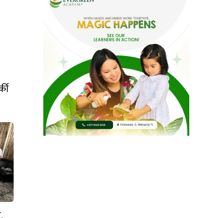
्की
,