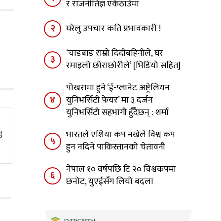
र राजनीतिज्ञ एकैठाउँमा
२
घरेलु उपचार कति प्रभावकारी !
‘चाडबाड राम्राे दिदीबहिनीले, घर
३
रमाइलो छोराछाेरीले’ [भिडियो सहित]
पोखरामा हुने ‘ई-प्लानेट अष्ट्रेलियन
४
युनिभर्सिटी फेयर’ मा ३ दर्जन
युनिभर्सिटी सहभागी हुँदैछन् : शर्मा
भारतले एशिया कप नखेले विश्व कप
५
हुन नदिने पाकिस्तानको चेतावनी
नेपाल १० वर्षपछि टि २० विश्वकपमा
६
छनोट, युएईसँग लियो बदला