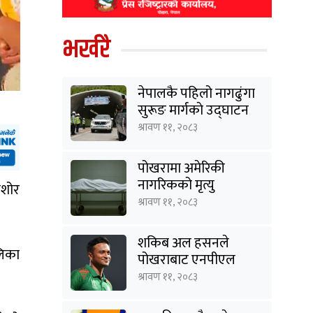
भर्खरै
नेपालकै पहिलो नागढुंगा
सुरूङ मार्गकाे उद्घाटन
श्रावण ११, २०८३
पोखरामा अमेरिकी
नागरिकको मृत्यु
िशोर
श्रावण ११, २०८३
शकिब अल हसनले
लिका
पोखराबाट एनपीएल
खेल्ने
श्रावण ११, २०८३