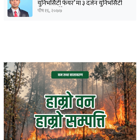
युनिभर्सिटी फेयर’ मा ३ दर्जन युनिभर्सिटी
सहभागी हुँदैछन् : शर्मा
पौष १६, २०७७