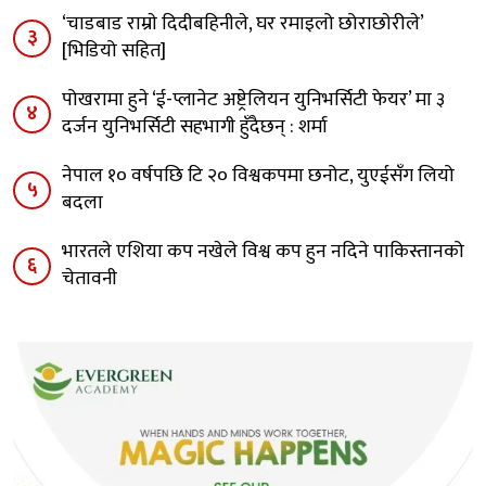
‘चाडबाड राम्राे दिदीबहिनीले, घर रमाइलो छोराछाेरीले’
३
[भिडियो सहित]
पोखरामा हुने ‘ई-प्लानेट अष्ट्रेलियन युनिभर्सिटी फेयर’ मा ३
४
दर्जन युनिभर्सिटी सहभागी हुँदैछन् : शर्मा
नेपाल १० वर्षपछि टि २० विश्वकपमा छनोट, युएईसँग लियो
५
बदला
भारतले एशिया कप नखेले विश्व कप हुन नदिने पाकिस्तानको
६
चेतावनी