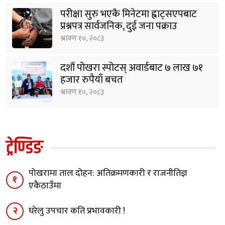
परीक्षा सुरु भएकै मिनेटमा ह्वाट्सएपबाट
प्रश्नपत्र सार्वजनिक, दुई जना पक्राउ
श्रावण १०, २०८३
दशौं पोखरा स्पोटस् अवार्डबाट ७ लाख ७१
हजार रुपैयाँ बचत
श्रावण १०, २०८३
ट्रेण्डिङ
पोखरामा ताल दोहन: अतिक्रमणकारी र राजनीतिज्ञ
१
एकैठाउँमा
२
घरेलु उपचार कति प्रभावकारी !