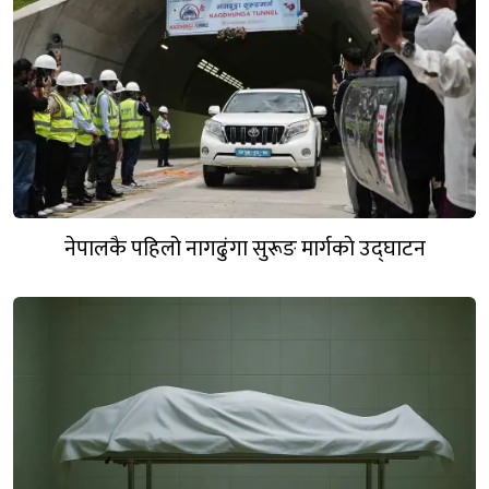
नेपालकै पहिलो नागढुंगा सुरूङ मार्गकाे उद्घाटन