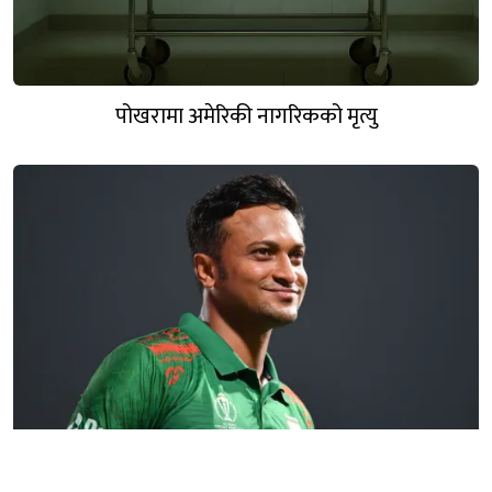
पोखरामा अमेरिकी नागरिकको मृत्यु
शकिब अल हसनले पोखराबाट एनपीएल खेल्ने