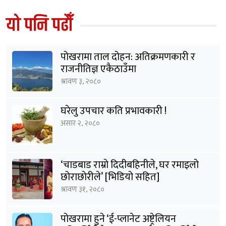
यो पनि पढौँ
पोखरामा ताल दोहन: अतिक्रमणकारी र
राजनीतिज्ञ एकैठाउँमा
श्रावण ३, २०८०
घरेलु उपचार कति प्रभावकारी !
असार २, २०८०
‘चाडबाड राम्राे दिदीबहिनीले, घर रमाइलो
छोराछाेरीले’ [भिडियो सहित]
श्रावण ३१, २०८०
पोखरामा हुने ‘ई-प्लानेट अष्ट्रेलियन