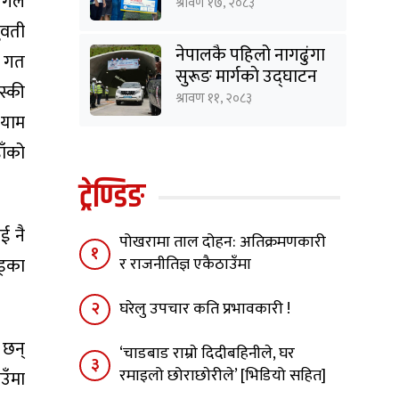
ंगले
बने सर्वाेत्कृष्ट
श्रावण १७, २०८३
ुवती
नेपालकै पहिलो नागढुंगा
ा गत
सुरूङ मार्गकाे उद्घाटन
स्की
श्रावण ११, २०८३
्याम
ाँको
ट्रेण्डिङ
ई नै
पोखरामा ताल दोहन: अतिक्रमणकारी
१
र राजनीतिज्ञ एकैठाउँमा
ड्का
२
घरेलु उपचार कति प्रभावकारी !
 छन्
‘चाडबाड राम्राे दिदीबहिनीले, घर
३
रमाइलो छोराछाेरीले’ [भिडियो सहित]
ाउँमा