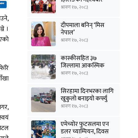
अन्तरक्रिया
श्रावण १७, २०८३
उने,
दीपमाला बनिन् ‘मिस
्ने ।
नेपाल’
भएको
श्रावण १७, २०८३
कास्कीसहित ३७
जिल्लामा आकस्मिक
फेरि
बाढीको जोखिम सम्भावना
श्रावण १७, २०८३
आँखा
(सूचिसहित)
सिरहामा दिनभरका लागि
खुकुलो बनाइयो कर्फ्यु
ागर,
श्रावण १७, २०८३
्वयं
एमेच्योर फुटसलमा एन
होटल
डलर च्याम्पियन, दिवस