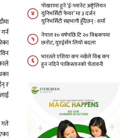
पोखरामा हुने ‘ई-प्लानेट अष्ट्रेलियन
४
युनिभर्सिटी फेयर’ मा ३ दर्जन
युनिभर्सिटी सहभागी हुँदैछन् : शर्मा
डौमा
गर्न
नेपाल १० वर्षपछि टि २० विश्वकपमा
५
रेका
छनोट, युएईसँग लियो बदला
रविन
भारतले एशिया कप नखेले विश्व कप
६
काले
हुन नदिने पाकिस्तानको चेतावनी
्धका
ईन् र
ीलाई
 गते
िएका