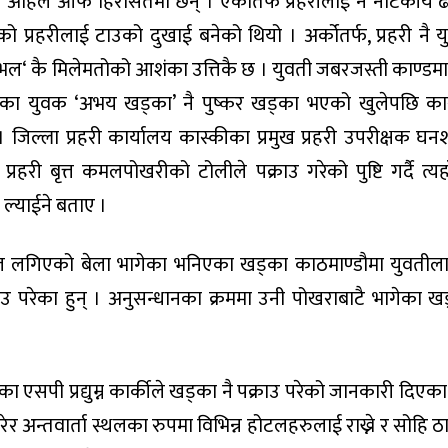
ी अहिले आफै हिरासतमा छन् । एकातर्फ प्रहरीलाई नै नाटकीय ढ
 प्रहरीलाई टाउको दुखाई बनेको थियो । अर्कोतर्फ, प्रहरी नै य
भल‘ कै मिलेमतोको आशंका उत्तिकै छ । युवती जबरजस्ती काण्डम
्रेका युवक ‘अभय खड्का’ नै पुष्कर खड्का भएको खुलेपछि का
जिल्ला प्रहरी कार्यालय कास्कीका प्रमुख प्रहरी उपरीक्षक घनश
रहरी बृत्त कमलपोखरीको टोलीले पक्राउ गरेको पुष्टि गर्दै त्यह
्याईने बताए ।
टल लगिएको बेला भागेका भनिएका खड्का काठमाण्डौमा युवतीला
उ परेका हुन् । अनुसन्धानका क्रममा उनी पोखराबाटै भागेका ख
 एसपी प्रद्युम्न कार्कीले खड्का नै पक्राउ परेको जानकारी दिएका
गरेर अन्तवार्ता स्थलका रुपमा विभिन्न होटलहरुलाई राख्ने र सोहि ठ