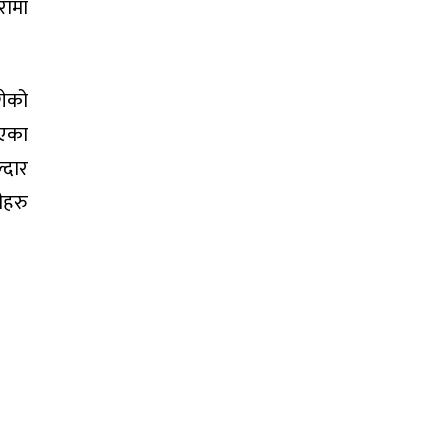
रामा
गेको
िएका
्दार
ीहरु