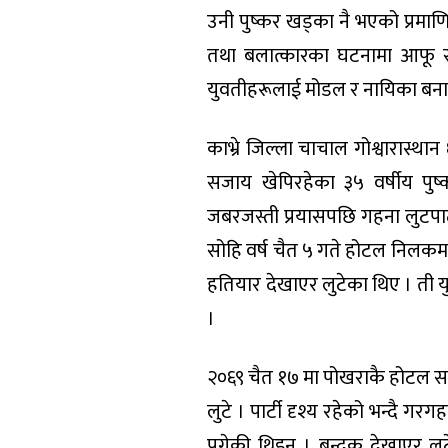
उनी पुष्कर खड्का नै भएको प्रमाणि
तथा बलात्कारका घटनामा आफू सं
युवतीहरूलाई मोडल र नायिका बनाउ
काभ्रे जिल्ला चाचाल गोश्वारास्
सजाय खेपिरहेका ३५ वर्षीय पु
जबरजस्ती प्रयासपछि गहना लुटपा
सोहि वर्ष चैत ५ गते होटल निलक
हतियार देखाएर लुटेका थिए । ती 
।
२०६९ चैत १७ मा पोखराकै होटल स
लुटे । पार्टी दृश्य रहेको भन्
पुगेकी थिइन् । बन्दुक देखाएर ल