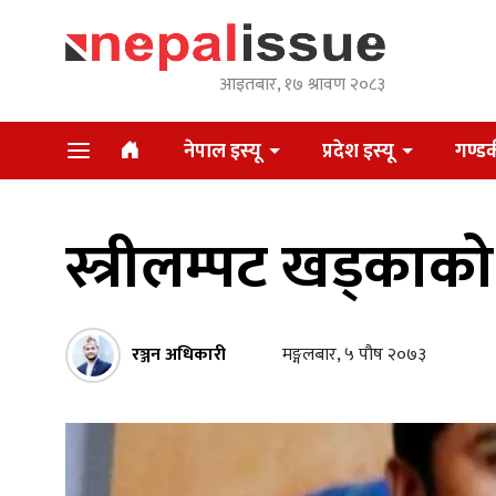
आइतबार, १७ श्रावण २०८३
नेपाल इस्यू
प्रदेश इस्यू
गण्डक
स्त्रीलम्पट खड्काको
रञ्जन अधिकारी
मङ्गलबार, ५ पौष २०७३