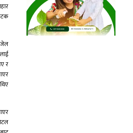
वहार
ैपटक
 जेल
ीलाई
आए र
लाएर
 थिए
नाएर
होटल
थबाट