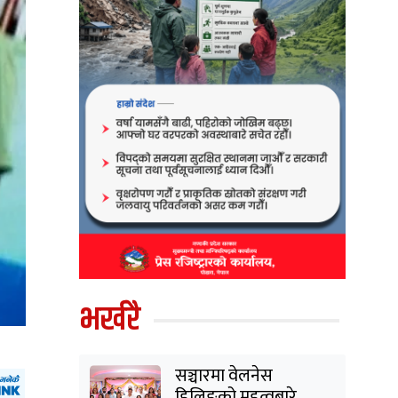
भर्खरै
सञ्चारमा वेलनेस
हिलिङको महत्वबारे