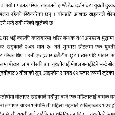
त भयो । पक्राउ परेका खड्काले झण्डै डेढ दर्जन वटा युवती दुव्र्य
लग्न रहेको स्विकारेका छन् । यौनप्रति आशक्त खड्काले धेर
ने भन्दै ठगी गरेको खुलेको छ ।
थान ६ घर भई कास्की कारागारमा शरिर बन्धक तथा अपहरण मुद्धामा
ष्कर खड्काले २०६९ माघ २० गते सुन्धारा होटलमा एक युवत
ट गरेका थिए । उनी २५ हजार धरौटीमा छुटे । त्यसपछि पोखरा 
मलमा पोखरा लामाचौरकी एक युवतीलाई मोडल बनाईदिने भन्दै बो
युवतीबाट ३ तोलाको सुन, आइफोन र नगद १२ हजार रुपैयाँ लुटेका
न्तोषीमा बोलाएर खडकाले नदीपुर बस्ने एक महिलालाई बन्धक ब
दै गरगहना लगाएर आउन भनेपछि ती महिला गहनाले झकिझकाउ भएर 
ुटेपछि ती युवतीलाई ट्वाईलेटमा थुनिदिएका थिए । युवतीको सा