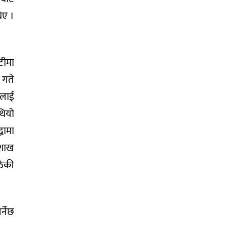
िए ।
टीमा
 गते
ालाई
थियो
धामा
ैशाख
ठेकी
्नेछ