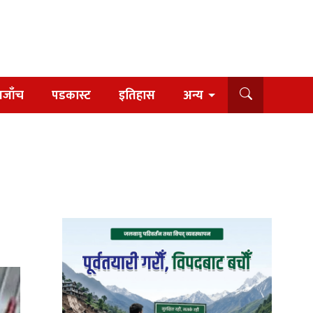
यजाँच
पडकास्ट
इतिहास
अन्य