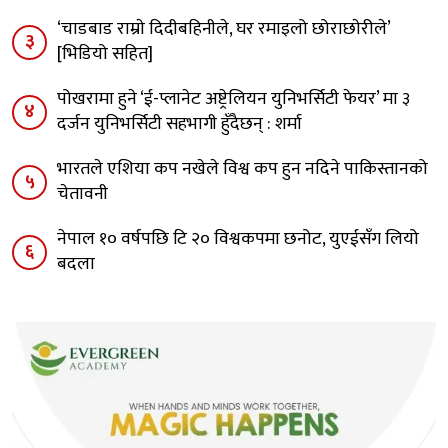
‘चाडबाड राम्राे दिदीबहिनीले, घर रमाइलो छोराछाेरीले’
३
[भिडियो सहित]
पोखरामा हुने ‘ई-प्लानेट अष्ट्रेलियन युनिभर्सिटी फेयर’ मा ३
४
दर्जन युनिभर्सिटी सहभागी हुँदैछन् : शर्मा
भारतले एशिया कप नखेले विश्व कप हुन नदिने पाकिस्तानको
५
चेतावनी
नेपाल १० वर्षपछि टि २० विश्वकपमा छनोट, युएईसँग लियो
६
बदला