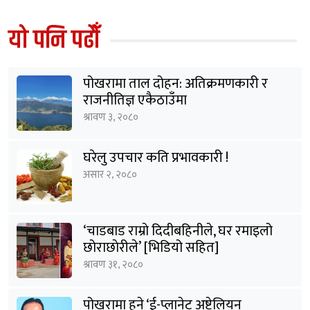
यो पनि पढौँ
पोखरामा ताल दोहन: अतिक्रमणकारी र
राजनीतिज्ञ एकैठाउँमा
श्रावण ३, २०८०
घरेलु उपचार कति प्रभावकारी !
असार २, २०८०
‘चाडबाड राम्राे दिदीबहिनीले, घर रमाइलो
छोराछाेरीले’ [भिडियो सहित]
श्रावण ३१, २०८०
पोखरामा हुने ‘ई-प्लानेट अष्ट्रेलियन