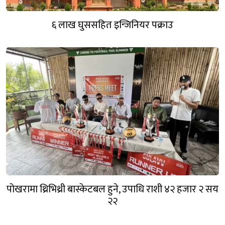
६ लाख घुससहित इन्जिनियर पक्राउ
पोखरामा थ्रिभिथ्री बास्केटबल हुने, उपाधि राशी ४२ हजार २ सय
२२