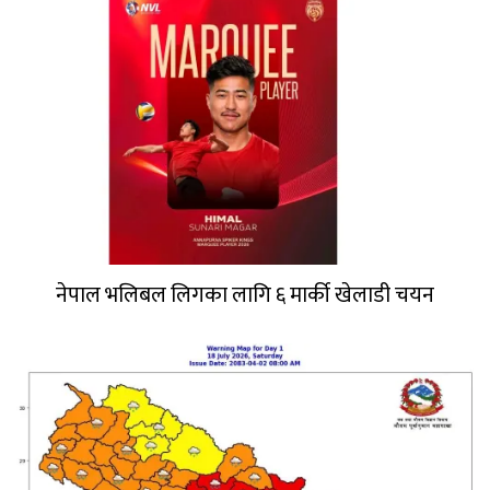
नेपाल भलिबल लिगका लागि ६ मार्की खेलाडी चयन