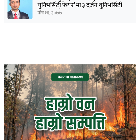
युनिभर्सिटी फेयर’ मा ३ दर्जन युनिभर्सिटी
सहभागी हुँदैछन् : शर्मा
पौष १६, २०७७