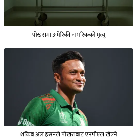
पोखरामा अमेरिकी नागरिकको मृत्यु
शकिब अल हसनले पोखराबाट एनपीएल खेल्ने