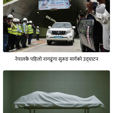
नेपालकै पहिलो नागढुंगा सुरूङ मार्गकाे उद्घाटन