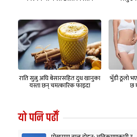
राति सुत्नु अघि बेसारसहित दुध खानुका
भुँडी ठूलाे भए
यस्ता छन् चमत्कारिक फाइदा
छ 
यो पनि पढौँ
पोखरामा ताल दोहन: अतिक्रमणकारी र