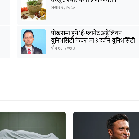
असार २, २०८०
पोखरामा हुने ‘ई-प्लानेट अष्ट्रेलियन
युनिभर्सिटी फेयर’ मा ३ दर्जन युनिभर्सिटी
सहभागी हुँदैछन् : शर्मा
पौष १६, २०७७