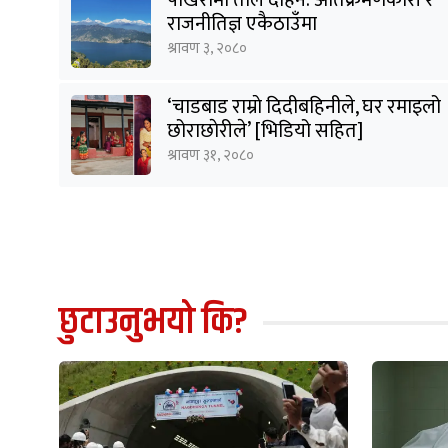
राजनीतिज्ञ एकैठाउँमा
श्रावण ३, २०८०
‘चाडबाड राम्राे दिदीबहिनीले, घर रमाइलो
छोराछाेरीले’ [भिडियो सहित]
श्रावण ३१, २०८०
छुटाउनुभयो कि?