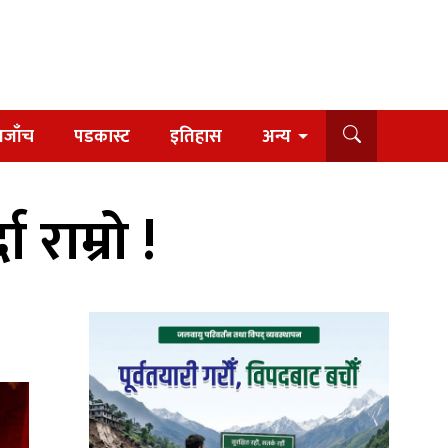
यजाँच
पडकास्ट
इतिहास
अन्य
 राम्रो !