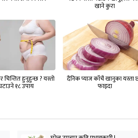
खाने कुरा
र चिन्तित हुनुहुन्छ ? यस्ताे
दैनिक प्याज काँचै खानुका यस्ता 
घटाउने १८ उपाय
फाइदा
घरेलु उपचार कति प्रभावकारी !