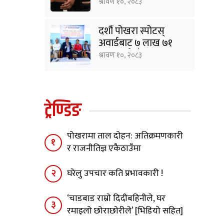
सार्वजनिक, दुई जना
श्रावण १०, २०८३
पक्राउ
दशौं पोखरा स्पोटस्
अवार्डबाट ७ लाख ७१
हजार रुपैयाँ बचत
श्रावण १०, २०८३
ट्रेण्डिङ
पोखरामा ताल दोहन: अतिक्रमणकारी
१
र राजनीतिज्ञ एकैठाउँमा
२
घरेलु उपचार कति प्रभावकारी !
‘चाडबाड राम्राे दिदीबहिनीले, घर
३
रमाइलो छोराछाेरीले’ [भिडियो सहित]