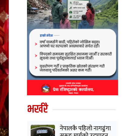
भर्खरै
नेपालकै पहिलो नागढुंगा
सुरूङ मार्गकाे उद्घाटन