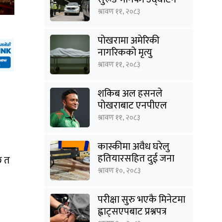
श्रावण ११, २०८३
पोखरामा अमेरिकी
नागरिकको मृत्यु
श्रावण ११, २०८३
शकिब अल हसनले
पोखराबाट एनपीएल
खेल्ने
श्रावण ११, २०८३
कास्कीमा अवैध घरेलु
हतियारसहित दुई जना
छ त
पक्राउ
श्रावण १०, २०८३
परीक्षा सुरु भएकै मिनेटमा
ह्वाट्सएपबाट प्रश्नपत्र