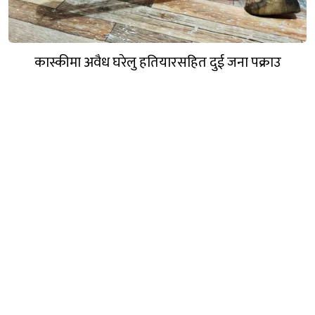
कास्कीमा अवैध घरेलु हतियारसहित दुई जना पक्राउ
नेपाल इस्यू मिडिया प्रा.लि.
ईमेल:
nepalissuemedia@gmail.com
(Official)
nepalissuenews@gmail.com
(News)