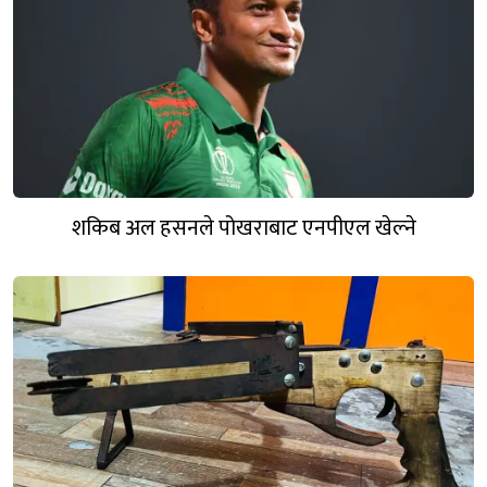
शकिब अल हसनले पोखराबाट एनपीएल खेल्ने