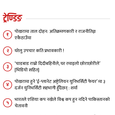
ट्रेण्डिङ
पोखरामा ताल दोहन: अतिक्रमणकारी र राजनीतिज्ञ
१
एकैठाउँमा
२
घरेलु उपचार कति प्रभावकारी !
‘चाडबाड राम्राे दिदीबहिनीले, घर रमाइलो छोराछाेरीले’
३
[भिडियो सहित]
पोखरामा हुने ‘ई-प्लानेट अष्ट्रेलियन युनिभर्सिटी फेयर’ मा ३
४
दर्जन युनिभर्सिटी सहभागी हुँदैछन् : शर्मा
भारतले एशिया कप नखेले विश्व कप हुन नदिने पाकिस्तानको
५
चेतावनी