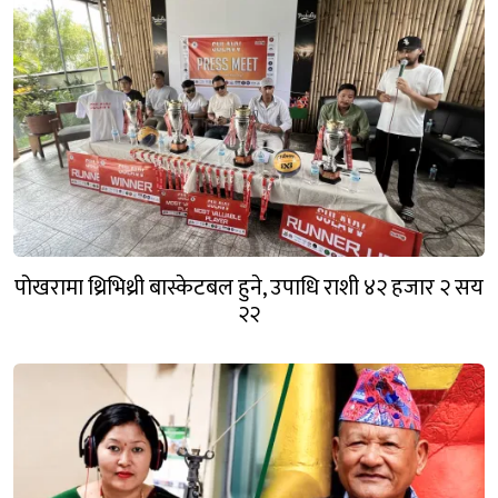
पोखरामा थ्रिभिथ्री बास्केटबल हुने, उपाधि राशी ४२ हजार २ सय
२२