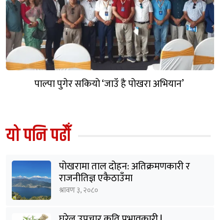
पाल्पा पुगेर सकियाे ‘जाउँ है पोखरा अभियान’
यो पनि पढौँ
पोखरामा ताल दोहन: अतिक्रमणकारी र
राजनीतिज्ञ एकैठाउँमा
श्रावण ३, २०८०
घरेलु उपचार कति प्रभावकारी !