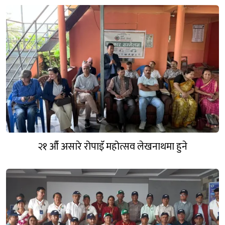
२१ औँ असारे रोपाइँ महोत्सव लेखनाथमा हुने