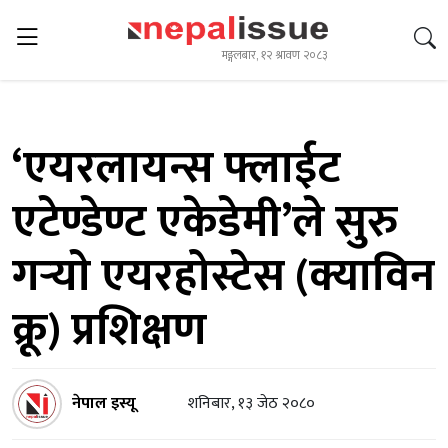
मङ्गलबार, १२ श्रावण २०८३
‘एयरलायन्स फ्लाईट
एटेण्डेण्ट एकेडेमी’ले सुरु
गर्‍याे एयरहोस्टेस (क्याविन
क्रू) प्रशिक्षण
नेपाल इस्यू
शनिबार, १३ जेठ २०८०