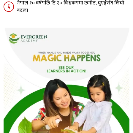
नेपाल १० वर्षपछि टि २० विश्वकपमा छनोट, युएईसँग लियो
६
बदला