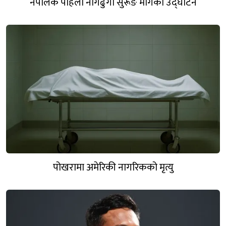
नेपालकै पहिलो नागढुंगा सुरूङ मार्गकाे उद्घाटन
पोखरामा अमेरिकी नागरिकको मृत्यु