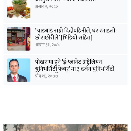
असार २, २०८०
‘चाडबाड राम्राे दिदीबहिनीले, घर रमाइलो
छोराछाेरीले’ [भिडियो सहित]
श्रावण ३१, २०८०
पोखरामा हुने ‘ई-प्लानेट अष्ट्रेलियन
युनिभर्सिटी फेयर’ मा ३ दर्जन युनिभर्सिटी
सहभागी हुँदैछन् : शर्मा
पौष १६, २०७७