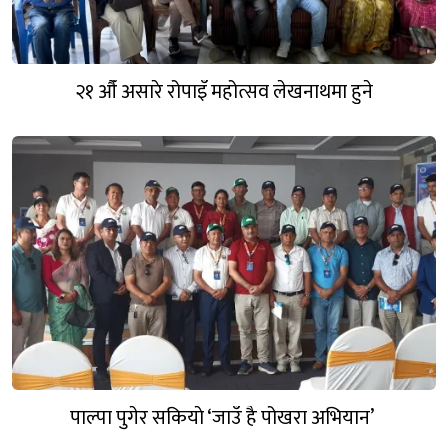
२१ औँ असारे रोपाइँ महोत्सव लेखनाथमा हुने
पाल्पा पुगेर सकियाे ‘जाउँ है पोखरा अभियान’