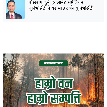
पोखरामा हुने ‘ई-प्लानेट अष्ट्रेलियन
युनिभर्सिटी फेयर’ मा ३ दर्जन युनिभर्सिटी
सहभागी हुँदैछन् : शर्मा