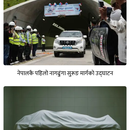
नेपालकै पहिलो नागढुंगा सुरूङ मार्गकाे उद्घाटन