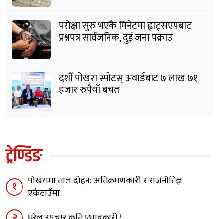
परीक्षा सुरु भएकै मिनेटमा ह्वाट्सएपबाट
प्रश्नपत्र सार्वजनिक, दुई जना पक्राउ
दशौं पोखरा स्पोटस् अवार्डबाट ७ लाख ७१
हजार रुपैयाँ बचत
ट्रेण्डिङ
पोखरामा ताल दोहन: अतिक्रमणकारी र राजनीतिज्ञ
१
एकैठाउँमा
२
घरेलु उपचार कति प्रभावकारी !