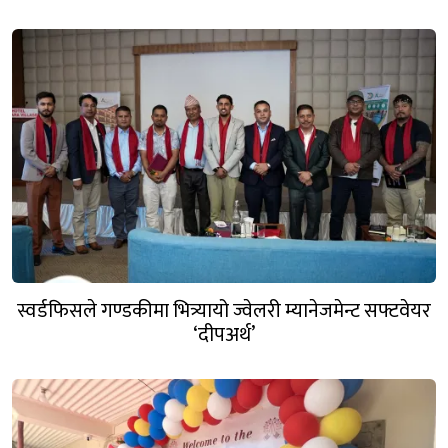
स्वर्डफिसले गण्डकीमा भित्र्यायो ज्वेलरी म्यानेजमेन्ट सफ्टवेयर
‘दीपअर्थ’