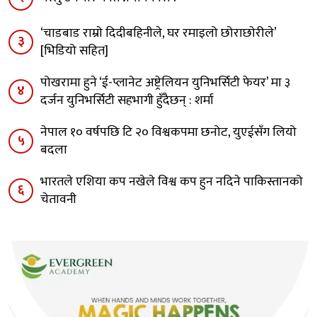
‘चाडबाड राम्राे दिदीबहिनीले, घर रमाइलो छोराछाेरीले’
३
[भिडियो सहित]
पोखरामा हुने ‘ई-प्लानेट अष्ट्रेलियन युनिभर्सिटी फेयर’ मा ३
४
दर्जन युनिभर्सिटी सहभागी हुँदैछन् : शर्मा
नेपाल १० वर्षपछि टि २० विश्वकपमा छनोट, युएईसँग लियो
५
बदला
भारतले एशिया कप नखेले विश्व कप हुन नदिने पाकिस्तानको
६
चेतावनी