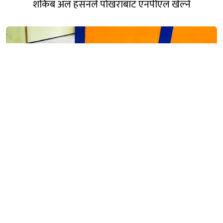
शकिब अल हसनले पोखराबाट एनपीएल खेल्ने
कास्कीमा अवैध घरेलु हतियारसहित दुई जना पक्राउ