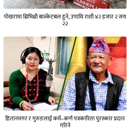
पोखरामा थ्रिभिथ्री बास्केटबल हुने, उपाधि राशी ४२ हजार २ सय
२२
हितानमगर र गुरुङलाई कर्म–कर्ण पत्रकारिता पुरस्कार प्रदान
गरिने