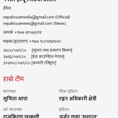
ईमेल:
nepalissuemedia@gmail.com
(Official)
nepalissuenews@gmail.com
(News)
सम्पर्कः +९७७ ६१५७६२९१
भाइबर/ह्वाट्सएप्ः +९७७ ९८०५१६१४४२
३७८०/०७९/८० [सूचना तथा प्रसारण विभाग]
३७६६/०७९/८० [प्रेस काउन्सिल नेपाल]
३०४१०८/०७९/८० [कम्पनी रजिष्ट्रार]
हाम्रो टीम
फाउण्डर
चिफ इडिटर
सुचिता थापा
रञ्जन अधिकारी क्षेत्री
को-फाउण्डर
इडिटर
राजकिरण छत्कुली
अर्जुन गाहा 'सुशान्त'