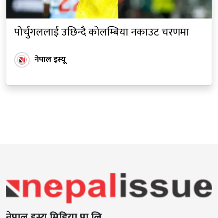
पोर्चुगललाई उछिन्दै कोलम्बिया नकाउट चरणमा
नेपाल इस्यू
नेपाल इस्यू मिडिया प्रा.लि.