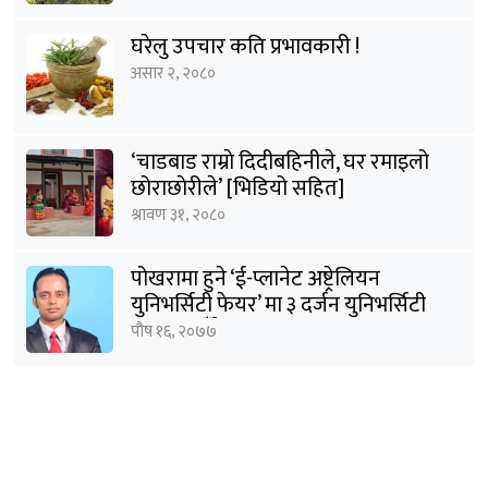
घरेलु उपचार कति प्रभावकारी !
असार २, २०८०
‘चाडबाड राम्राे दिदीबहिनीले, घर रमाइलो
छोराछाेरीले’ [भिडियो सहित]
श्रावण ३१, २०८०
पोखरामा हुने ‘ई-प्लानेट अष्ट्रेलियन
युनिभर्सिटी फेयर’ मा ३ दर्जन युनिभर्सिटी
सहभागी हुँदैछन् : शर्मा
पौष १६, २०७७