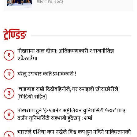
श्रावण १०, २०८३
ट्रेण्डिङ
पोखरामा ताल दोहन: अतिक्रमणकारी र राजनीतिज्ञ
१
एकैठाउँमा
२
घरेलु उपचार कति प्रभावकारी !
‘चाडबाड राम्राे दिदीबहिनीले, घर रमाइलो छोराछाेरीले’
३
[भिडियो सहित]
पोखरामा हुने ‘ई-प्लानेट अष्ट्रेलियन युनिभर्सिटी फेयर’ मा ३
४
दर्जन युनिभर्सिटी सहभागी हुँदैछन् : शर्मा
भारतले एशिया कप नखेले विश्व कप हुन नदिने पाकिस्तानको
५