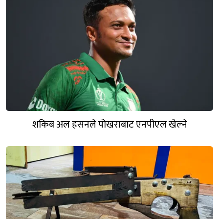
शकिब अल हसनले पोखराबाट एनपीएल खेल्ने