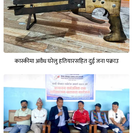
कास्कीमा अवैध घरेलु हतियारसहित दुई जना पक्राउ