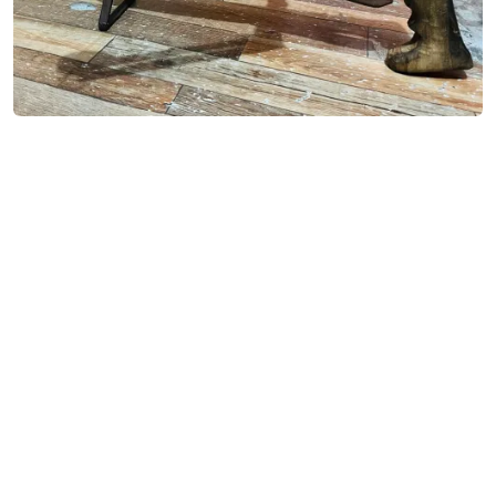
कास्कीमा अवैध घरेलु हतियारसहित दुई जना पक्राउ
नेपाल इस्यू मिडिया प्रा.लि.
ईमेल:
nepalissuemedia@gmail.com
(Official)