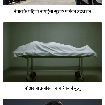
नेपालकै पहिलो नागढुंगा सुरूङ मार्गकाे उद्घाटन
पोखरामा अमेरिकी नागरिकको मृत्यु