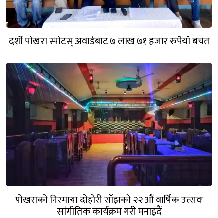
दशौं पोखरा स्पोटस् अवार्डबाट ७ लाख ७१ हजार रुपैयाँ बचत
पोखराको निरमाया दोहोरी साँझको २२ औं वार्षिक उत्सवः
सांगीतिक कार्यक्रम गरी मनाइदैं