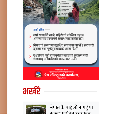
भर्खरै
नेपालकै पहिलो नागढुंगा
सुरूङ मार्गकाे उद्घाटन