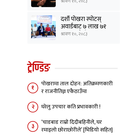
सार्वजनिक, दुई जना
श्रावण १०, २०८३
पक्राउ
दशौं पोखरा स्पोटस्
अवार्डबाट ७ लाख ७१
हजार रुपैयाँ बचत
श्रावण १०, २०८३
ट्रेण्डिङ
पोखरामा ताल दोहन: अतिक्रमणकारी
१
र राजनीतिज्ञ एकैठाउँमा
२
घरेलु उपचार कति प्रभावकारी !
‘चाडबाड राम्राे दिदीबहिनीले, घर
३
रमाइलो छोराछाेरीले’ [भिडियो सहित]