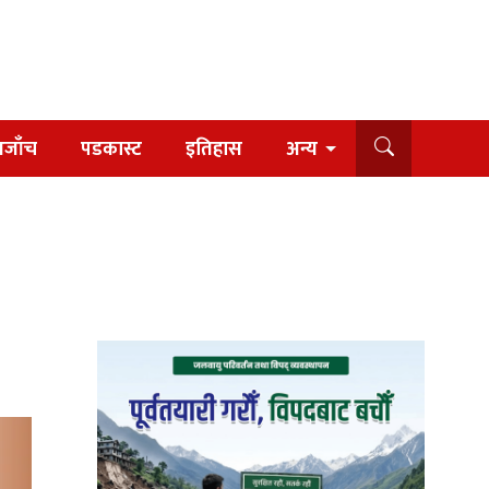
यजाँच
पडकास्ट
इतिहास
अन्य