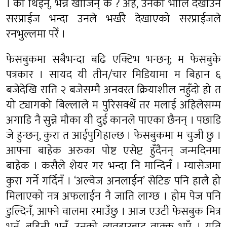
। को थिईन्, भन्न खोजिन् के ? अहँ, उनको भोलि देखाउने
सरप्राईज भन्दा उनले भर्खरै देखाएको सरप्राईजले
रनभुल्लमा परेँ ।
फेसबुकमा सबैभन्दा बढि एक्टिभ भन्छन्; म फेसबुके
पत्रकार । सायद यी तीन/चार मिडियामा म बिहान ६
बजेदेखि राति २ बजेसम्मै अनवरत क्रियाशील नहुँदो हो त
यो ट्यागको बिल्लाले म पुरिसक्थेँ तर मलाई अहिलेसम्म
अगाडि नै सुन्ने मौका यी दुई कानले पाएका छैनन् । पछाडि
जे हुन्छन्, कुरा त आईपुगिहाल्छ । फेसबुकमा म चुजी छु ।
आफ्ना बाहेक अरुका पोष्ट एसेप्ट हुँदैनन् जन्मदिनमा
बाहेक । कसैले शेयर गर भन्दा नि मान्दिनँ । म्यासेजमा
कुरा गर्ने गर्दिनँ । ‘अल्वेज अनलाईन’ सेटिङ पनि हालै हो
मिलाएको नत्र अफलाईन नै जाति लाग्छ । होम पेज पनि
डुल्दिनँ, आफ्ने वालमा रमाउँछु । आज एउटी फेसबुक मित्र
भनुँ, बहिनी भनुँ, उनको व्यवहारबाट वाक्क भएँ । यति