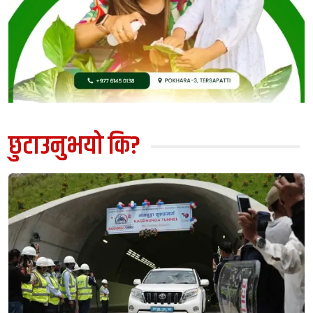
नेपाल १० वर्षपछि टि २० विश्वकपमा छनोट, युएईसँग लियो
५
बदला
भारतले एशिया कप नखेले विश्व कप हुन नदिने पाकिस्तानको
६
चेतावनी