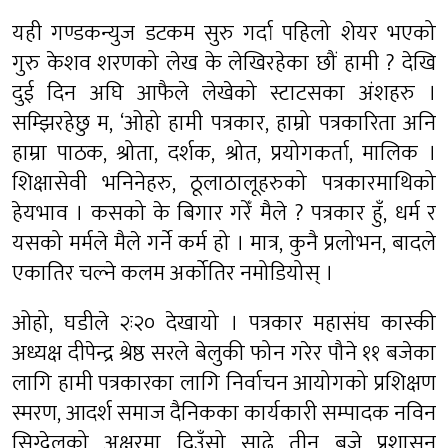
यही गण्डकन्युज डटकम सुरु गर्दा पहिलो शेयर भएको
गुरु केशव शरणको लेख के लेखिरहेका छौं हामी ? देखि
दुई दिन अघि आफैले लेखेको स्टाटसका अंशहरु ।
सम्झिरहेछु म, ‘ओहो हामी पत्रकार, हाम्रो पत्रकारिता अनि
हाम्रा पाठक, श्रोता, दर्शक, श्रोत, प्रयोगकर्ता, मालिक ।
शिक्षासेवी भनिनेहरु, ठूलाठालूहरुको पत्रकारमाथिको
हेयभाव । कसको के बिगार गरेँ मैले ? पत्रकार हुँ, धर्म र
यसको मर्मले मैले गर्ने कर्म हो । मात्र, कुनै प्रलोभन, बादले
एकातिर चल्ने कलम अर्कोतिर नमोडियोस् ।
ओहो, घडीले २ः२० देखायो । पत्रकार महासंघ कास्की
अध्यक्ष दीपेन्द्र श्रेष्ठ सरले बेलुकी फोन गरेर पौने ११ बजेका
लागि हामी पत्रकारका लागि निर्वाचन आयोगको प्रशिक्षण
स्मरण, आदर्श समाज दैनिकका कार्यकारी सम्पादक नविन
सिग्देलको अक्षरमा दिउँसो साढे तीन बजे प्रशासन