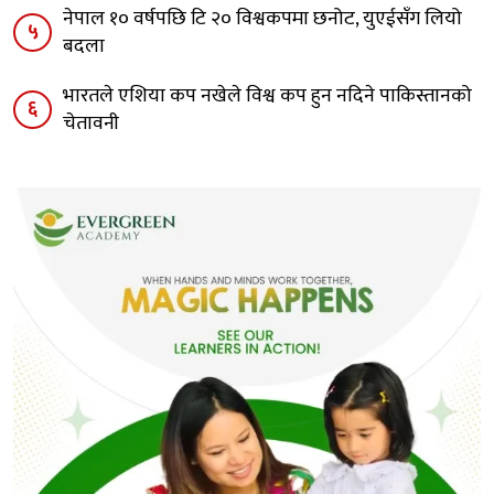
हजार रुपैयाँ बचत
श्रावण १०, २०८३
ट्रेण्डिङ
पोखरामा ताल दोहन: अतिक्रमणकारी र राजनीतिज्ञ
१
एकैठाउँमा
२
घरेलु उपचार कति प्रभावकारी !
‘चाडबाड राम्राे दिदीबहिनीले, घर रमाइलो छोराछाेरीले’
३
[भिडियो सहित]
पोखरामा हुने ‘ई-प्लानेट अष्ट्रेलियन युनिभर्सिटी फेयर’ मा ३
४
दर्जन युनिभर्सिटी सहभागी हुँदैछन् : शर्मा