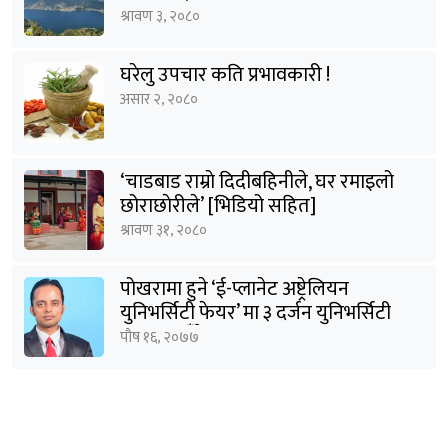
तीतो यथार्थ
यो पनि पढौँ
पोखरामा ताल दोहन: अतिक्रमणकारी र
राजनीतिज्ञ एकैठाउँमा