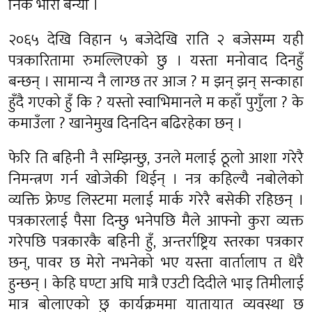
निकै भारी बन्यो ।
२०६५ देखि विहान ५ बजेदेखि राति २ बजेसम्म यही
पत्रकारितामा रुमल्लिएको छु । यस्ता मनोवाद दिनहुँ
बन्छन् । सामान्य नै लाग्छ तर आज ? म झन् झन् सन्काहा
हुँदै गएको हुँ कि ? यस्तो स्वाभिमानले म कहाँ पुगुँला ? के
कमाउँला ? खानेमुख दिनदिन बढिरहेका छन् ।
फेरि ति बहिनी नै सम्झिन्छु, उनले मलाई ठूलो आशा गरेरै
निमन्त्रण गर्न खोजेकी थिईन् । नत्र कहिल्यै नबोलेको
व्यक्ति फ्रेण्ड लिस्टमा मलाई मार्क गरेरै बसेकी रहिछन् ।
पत्रकारलाई पैसा दिन्छु भनेपछि मैले आफ्नो कुरा व्यक्त
गरेपछि पत्रकारकै बहिनी हुँ, अन्तर्राष्ट्रिय स्तरका पत्रकार
छन्, पावर छ मेरो नभनेको भए यस्ता वार्तालाप त धेरै
हुन्छन् । केहि घण्टा अघि मात्रै एउटी दिदीले भाइ तिमीलाई
मात्र बोलाएको छु कार्यक्रममा यातायात व्यवस्था छ