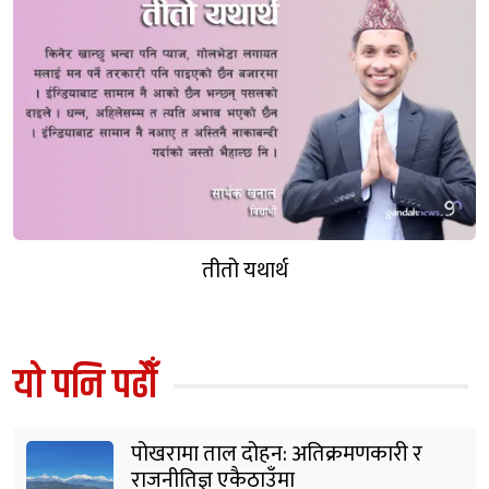
पोखरामा अवस्था खराब बन्दा मेरो ‘कोरोना अनुभव’
नेपालाँ ऐन नियम कानुन !