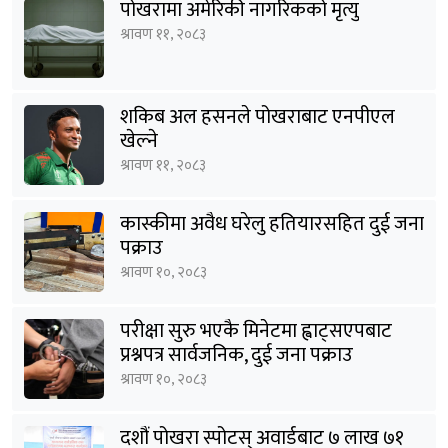
भर्खरै
नेपालकै पहिलो नागढुंगा सुरूङ मार्गकाे
उद्घाटन
श्रावण ११, २०८३